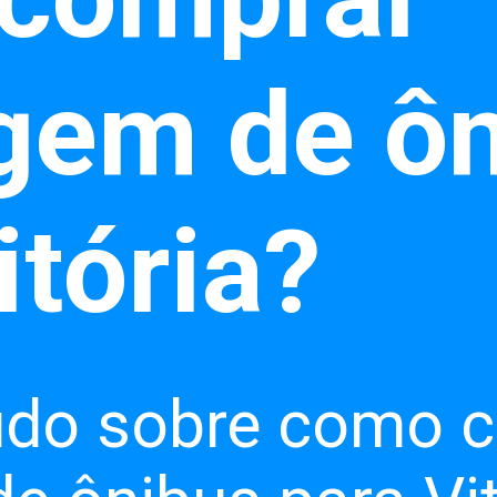
gem de ôn
itória?
udo sobre como 