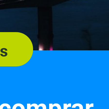
os
comprar