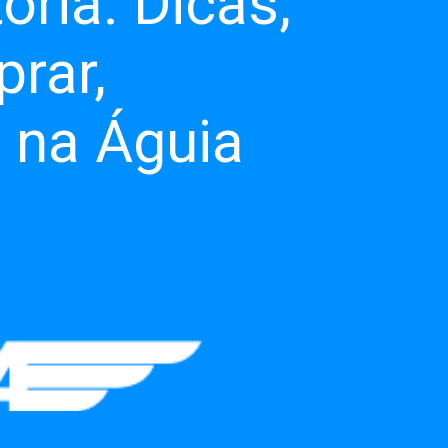
ria: Dicas,
rar,
s na Águia