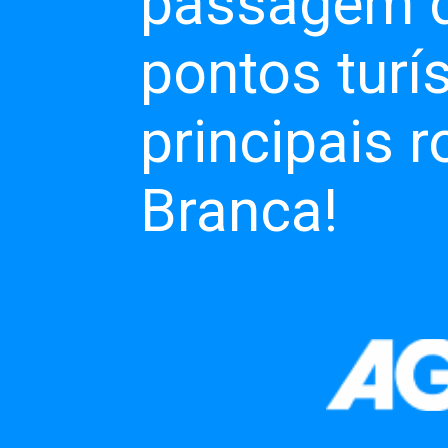
passagem de
pontos turí
principais 
Branca!