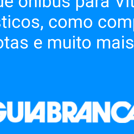
 ônibus para Vitó
sticos, como comp
rotas e muito mai