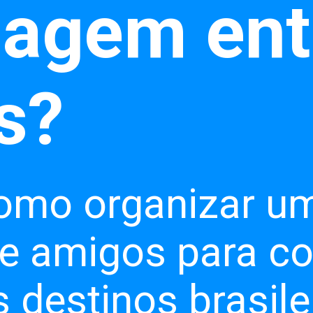
iagem ent
omo organizar u
re amigos para c
 destinos brasile