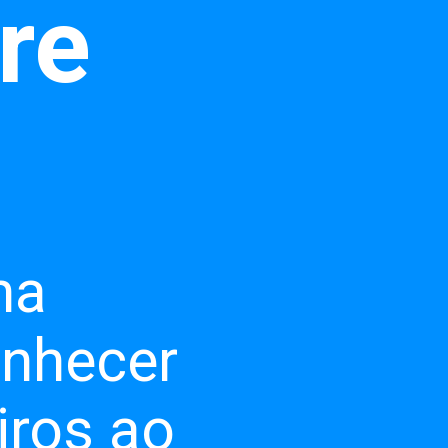
re
ma
onhecer
iros ao