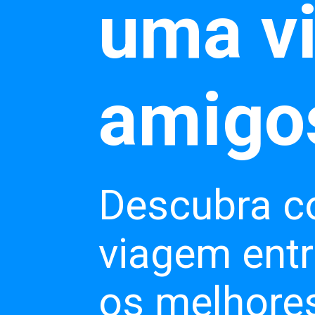
uma v
Descubra c
viagem ent
os melhores