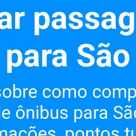
ar passa
sobre como comp
 ônibus para Sã
mações, pontos tu