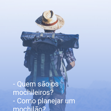
- Quem são os
mochileiros?
- Como planejar um
mochilão?