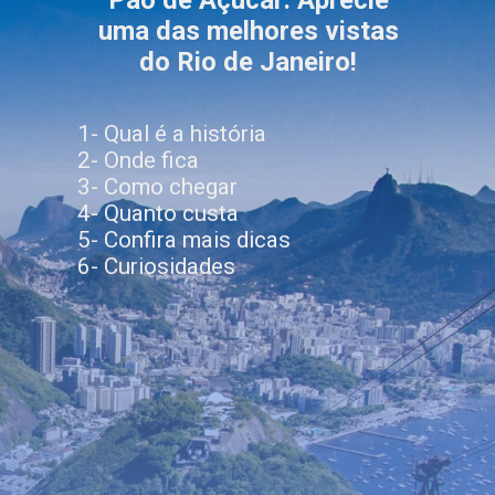
uma das melhores vistas
1- Qual é a história
2- Onde fica
3- Como chegar
4- Quanto custa
5- Confira mais dicas
6- Curiosidades