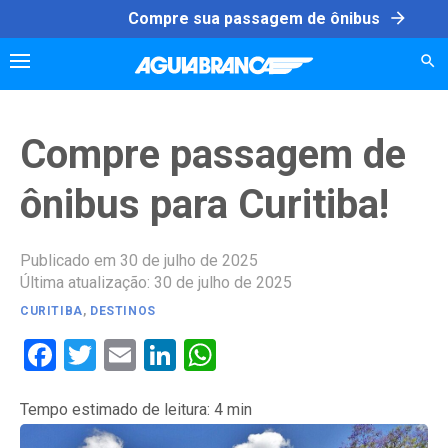
Skip
arrow_forward
Compre sua passagem de ônibus
to
content
Compre passagem de
ônibus para Curitiba!
Publicado em 30 de julho de 2025
Última atualização: 30 de julho de 2025
CURITIBA
,
DESTINOS
Facebook
Twitter
Email
LinkedIn
WhatsApp
Tempo estimado de leitura:
4
min