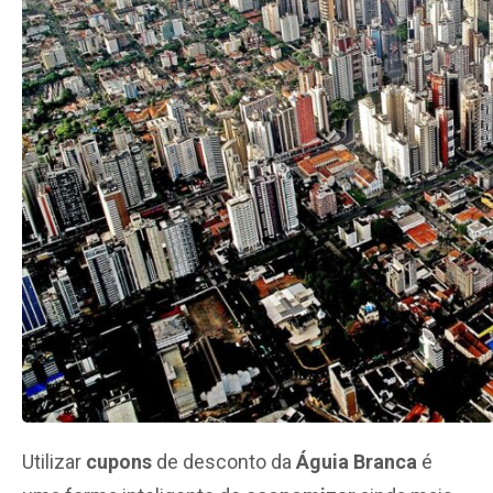
Utilizar
cupons
de desconto da
Águia Branca
é