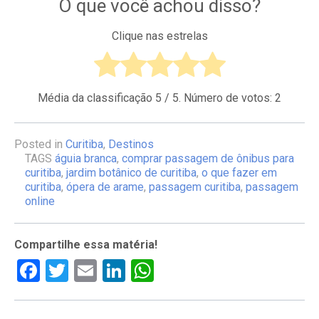
O que você achou disso?
Clique nas estrelas
Média da classificação
5
/ 5. Número de votos:
2
Posted in
Curitiba
,
Destinos
TAGS
águia branca
,
comprar passagem de ônibus para
curitiba
,
jardim botânico de curitiba
,
o que fazer em
curitiba
,
ópera de arame
,
passagem curitiba
,
passagem
online
Compartilhe essa matéria!
Facebook
Twitter
Email
LinkedIn
WhatsApp