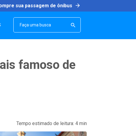
arrow_forward
ompre sua passagem de ônibus
SEARCH

S
mais famoso de
Tempo estimado de leitura:
4
min