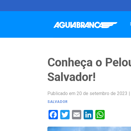
Skip
to
content
Conheça o Pelou
Salvador!
Publicado em 20 de setembro de 2023
SALVADOR
Facebook
Twitter
Email
LinkedIn
Whats