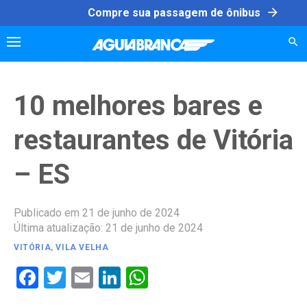
Skip
arrow_forward
Compre sua passagem de ônibus
to
content
10 melhores bares e
restaurantes de Vitória
– ES
Publicado em 21 de junho de 2024
Última atualização: 21 de junho de 2024
VITÓRIA
,
VILA VELHA
Facebook
Twitter
Email
LinkedIn
WhatsApp