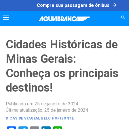
Skip
arrow_forward
Compre sua passagem de ônibus
to
content
Cidades Históricas de
Minas Gerais:
Conheça os principais
destinos!
Publicado em 25 de janeiro de 2024
Última atualização: 25 de janeiro de 2024
DICAS DE VIAGEM
,
BELO HORIZONTE