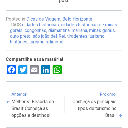
post.
Posted in
Dicas de Viagem
,
Belo Horizonte
TAGS
cidades históricas
,
cidades históricas de minas
gerais
,
congonhas
,
diamantina
,
mariana
,
minas gerais
,
ouro preto
,
são joão del-Rei
,
tiradentes
,
turismo
histórico
,
turismo religioso
Compartilhe essa matéria!
Facebook
Twitter
Email
LinkedIn
WhatsApp
Continue
Anterior:
Próximo:
Melhores Resorts do
Conheça os principais
Reading
Brasil: Conheça as
tipos de turismo no
opções e destinos!
Brasil