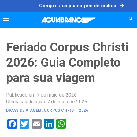
Skip
arrow_forward
Compre sua passagem de ônibus
to
content
Feriado Corpus Christi
2026: Guia Completo
para sua viagem
Publicado em 7 de maio de 2026
Última atualização: 7 de maio de 2026
DICAS DE VIAGEM
,
CORPUS CHRISTI 2026
Facebook
Twitter
Email
LinkedIn
WhatsApp