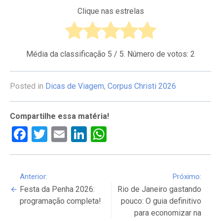
Clique nas estrelas
Média da classificação
5
/ 5. Número de votos:
2
Posted in
Dicas de Viagem
,
Corpus Christi 2026
Compartilhe essa matéria!
Facebook
Twitter
Email
LinkedIn
WhatsApp
Continue
Anterior:
Próximo:
Festa da Penha 2026:
Rio de Janeiro gastando
Reading
programação completa!
pouco: O guia definitivo
para economizar na