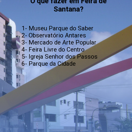
O que fazer em Feira de
Santana?
1- Museu Parque do Saber
2- Observatório Antares
3- Mercado de Arte Popular
4- Feira Livre do Centro
5- Igreja Senhor dos Passos
6- Parque da Cidade