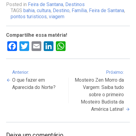
Posted in
Feira de Santana
,
Destinos
TAGS
bahia
,
cultura
,
Destino
,
Família
,
Feira de Santana
,
pontos turisticos
,
viagem
Compartilhe essa matéria!
Facebook
Twitter
Email
LinkedIn
WhatsApp
Continue
Anterior:
Próximo:
O que fazer em
Mosteiro Zen Morro da
Reading
Aparecida do Norte?
Vargem: Saiba tudo
sobre o primeiro
Mosteiro Budista da
América Latina!
Deixe um comentário