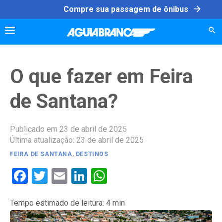
Skip
arrow_forward
Compre sua passagem de ônibus
to
content
O que fazer em Feira
de Santana?
Publicado em 23 de abril de 2025
Última atualização: 23 de abril de 2025
FEIRA DE SANTANA
,
DESTINOS
Facebook
Twitter
Email
LinkedIn
WhatsApp
Tempo estimado de leitura:
4
min