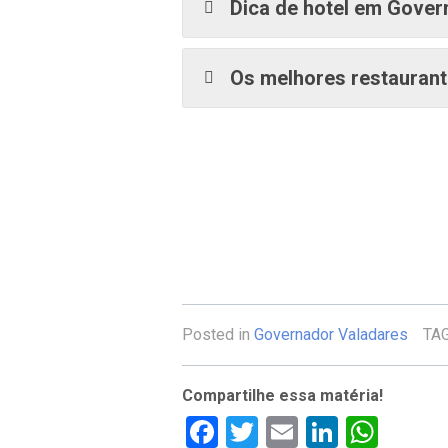
Dica de hotel em Gover
Os melhores restauran
Posted in
Governador Valadares
TA
Compartilhe essa matéria!
Facebook
Twitter
Email
LinkedI
Wha