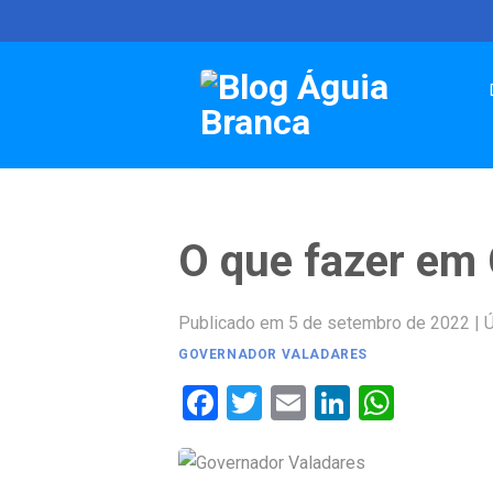
Skip
to
content
O que fazer em
Publicado em 5 de setembro de 2022
|
Ú
GOVERNADOR VALADARES
Facebook
Twitter
Email
LinkedIn
Whats