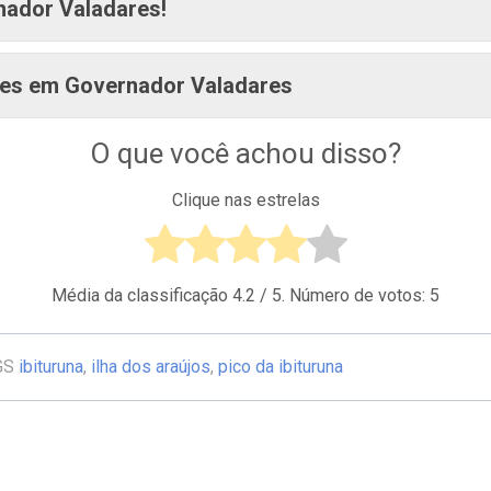
nador Valadares!
tes em Governador Valadares
O que você achou disso?
Clique nas estrelas
Média da classificação
4.2
/ 5. Número de votos:
5
GS
ibituruna
,
ilha dos araújos
,
pico da ibituruna
n
tsApp