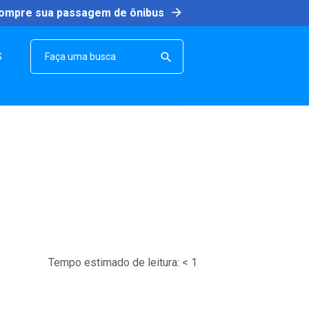
arrow_forward
ompre sua passagem de ônibus
SEARCH

S
Tempo estimado de leitura:
< 1