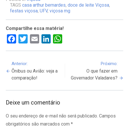
TAGS
casa arthur bernardes
,
doce de leite Viçosa
,
festas viçosa
,
UFV
,
viçosa mg
Compartilhe essa matéria!
Facebook
Twitter
Email
LinkedIn
WhatsApp
Continue
Anterior:
Próximo:
Ônibus ou Avião: veja a
O que fazer em
Reading
comparação!
Governador Valadares?
Deixe um comentário
O seu endereço de e-mail não será publicado.
Campos
obrigatórios são marcados com
*