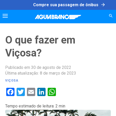
Skip
arrow_forward
Compre sua passagem de ônibus
to
content
O que fazer em
Viçosa?
Publicado em 30 de agosto de 2022
Última atualização: 8 de março de 2023
VIÇOSA
Facebook
Twitter
Email
LinkedIn
WhatsApp
Tempo estimado de leitura:
2
min