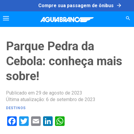
Skip
arrow_forward
Compre sua passagem de ônibus
to
content
Parque Pedra da
Cebola: conheça mais
sobre!
Publicado em 29 de agosto de 2023
Última atualização: 6 de setembro de 2023
DESTINOS
Facebook
Twitter
Email
LinkedIn
WhatsApp