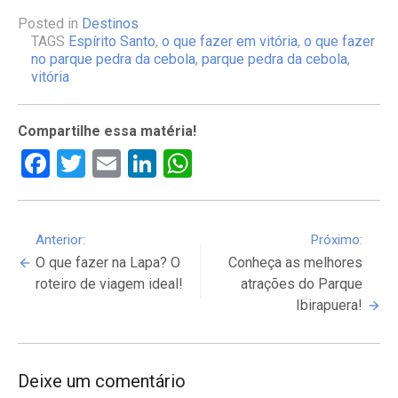
Posted in
Destinos
TAGS
Espírito Santo
,
o que fazer em vitória
,
o que fazer
no parque pedra da cebola
,
parque pedra da cebola
,
vitória
Compartilhe essa matéria!
Facebook
Twitter
Email
LinkedIn
WhatsApp
Continue
Anterior:
Próximo:
O que fazer na Lapa? O
Conheça as melhores
Reading
roteiro de viagem ideal!
atrações do Parque
Ibirapuera!
Deixe um comentário