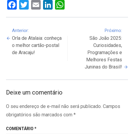
Facebook
Twitter
Email
LinkedIn
WhatsApp
Continue
Anterior:
Próximo:
Orla de Atalaia: conheça
São João 2025:
Reading
o melhor cartão-postal
Curiosidades,
de Aracaju!
Programações e
Melhores Festas
Juninas do Brasil!
Deixe um comentário
O seu endereço de e-mail não será publicado.
Campos
obrigatórios são marcados com
*
COMENTÁRIO
*