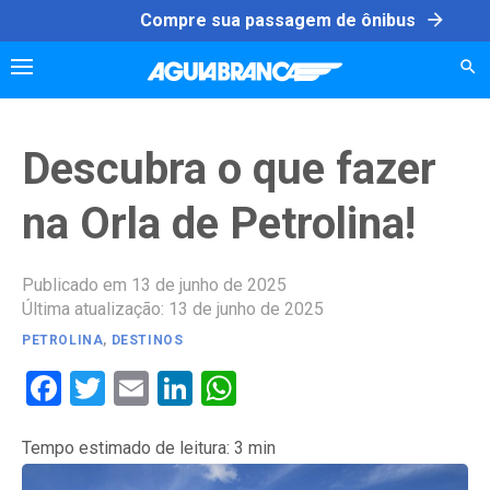
Skip
arrow_forward
Compre sua passagem de ônibus
to
content
Descubra o que fazer
na Orla de Petrolina!
Publicado em 13 de junho de 2025
Última atualização: 13 de junho de 2025
PETROLINA
,
DESTINOS
Facebook
Twitter
Email
LinkedIn
WhatsApp
Tempo estimado de leitura:
3
min