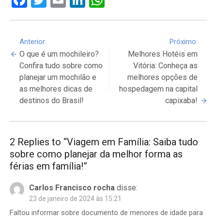
Facebook
Twitter
Email
LinkedIn
WhatsApp
Continue
Anterior:
Próximo:
O que é um mochileiro?
Melhores Hotéis em
Reading
Confira tudo sobre como
Vitória: Conheça as
planejar um mochilão e
melhores opções de
as melhores dicas de
hospedagem na capital
destinos do Brasil!
capixaba!
2 Replies to “
Viagem em Família: Saiba tudo
sobre como planejar da melhor forma as
férias em família!
”
Carlos Francisco rocha
disse:
23 de janeiro de 2024 às 15:21
Faltou informar sobre documento de menores de idade para