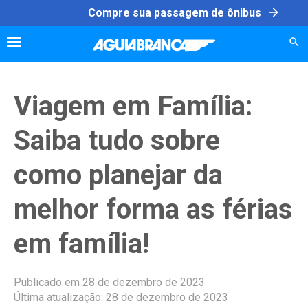
Skip
arrow_forward
Compre sua passagem de ônibus
to
content
Viagem em Família:
Saiba tudo sobre
como planejar da
melhor forma as férias
em família!
Publicado em 28 de dezembro de 2023
Última atualização: 28 de dezembro de 2023