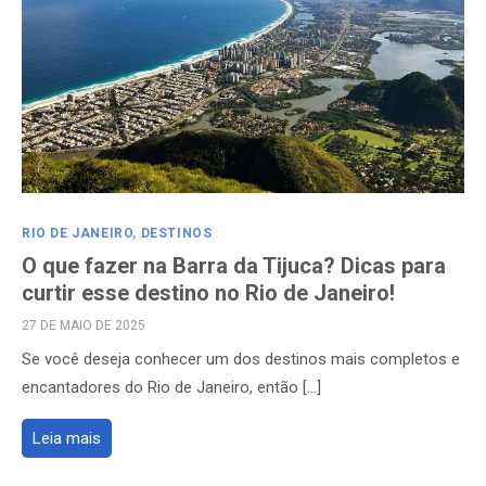
RIO DE JANEIRO
,
DESTINOS
O que fazer na Barra da Tijuca? Dicas para
curtir esse destino no Rio de Janeiro!
POSTED
27 DE MAIO DE 2025
ON
Se você deseja conhecer um dos destinos mais completos e
encantadores do Rio de Janeiro, então […]
Leia mais