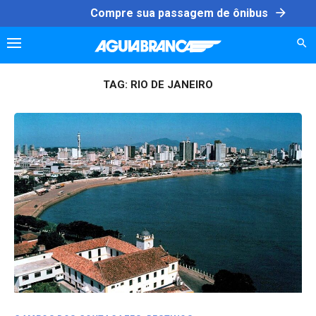
Skip
arrow_forward
Compre sua passagem de ônibus
to
content
TAG:
RIO DE JANEIRO