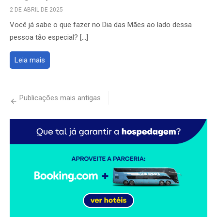
POSTED
2 DE ABRIL DE 2025
ON
Você já sabe o que fazer no Dia das Mães ao lado dessa
pessoa tão especial? […]
Leia mais
Navegação
Publicações mais antigas
por
posts