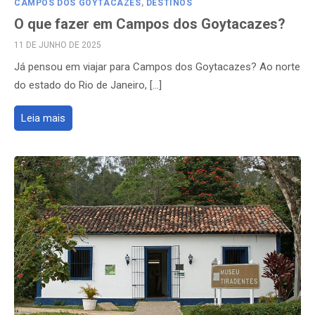
CAMPOS DOS GOYTACAZES
,
DESTINOS
O que fazer em Campos dos Goytacazes?
POSTED
11 DE JUNHO DE 2025
ON
Já pensou em viajar para Campos dos Goytacazes? Ao norte
do estado do Rio de Janeiro, […]
Leia mais