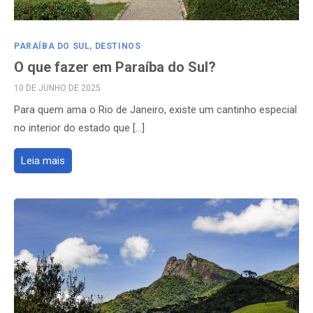
PARAÍBA DO SUL
,
DESTINOS
O que fazer em Paraíba do Sul?
POSTED
10 DE JUNHO DE 2025
ON
Para quem ama o Rio de Janeiro, existe um cantinho especial
no interior do estado que […]
Leia mais