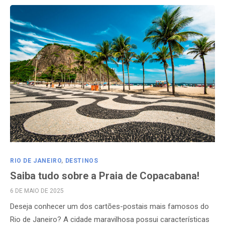
RIO DE JANEIRO
,
DESTINOS
Saiba tudo sobre a Praia de Copacabana!
POSTED
6 DE MAIO DE 2025
ON
Deseja conhecer um dos cartões-postais mais famosos do
Rio de Janeiro? A cidade maravilhosa possui características