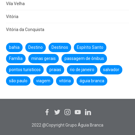
Vila Velha
Vitória
Vitória da Conquista
bahia
Destino
Destinos
Espírito Santo
Família
minas gerais
passagem de ônibus
pontos turisticos
praias
rio de janeiro
salvador
são paulo
viagem
vitória
águia branca
2022 @Copyright Grupo Águia Branca