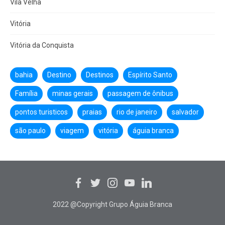
Vila Velha
Vitória
Vitória da Conquista
bahia
Destino
Destinos
Espírito Santo
Família
minas gerais
passagem de ônibus
pontos turisticos
praias
rio de janeiro
salvador
são paulo
viagem
vitória
águia branca
2022 @Copyright Grupo Águia Branca