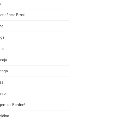
s
endência Brasil
no
nga
una
raju
tinga
as
eiro
gem do Bonfim!
oldina