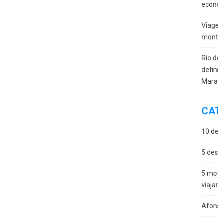
econ
Viag
monta
Rio d
defin
Mara
CA
10 de
5 des
5 mot
viaja
Afon