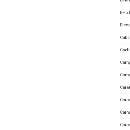
Belo 
BH x 
Biena
Cabo 
Cacho
Camp
Camp
Cara
Carn
Carn
Carn