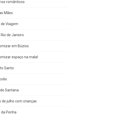
inos românticos
das Mães
s de Viagem
 Rio de Janeiro
omizar em Búzios
omizar espaço na mala!
ito Santo
olis
 de Santana
s de julho com crianças
a da Penha