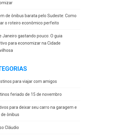
omizar
em de ônibus barata pelo Sudeste: Como
r o roteiro econômico perfeito
e Janeiro gastando pouco: O guia
itivo para economizar na Cidade
vilhosa
TEGORIAS
stinos para viajar com amigos
tinos feriado de 15 de novembro
ivos para deixar seu carro na garagem e
r de ônibus
so Cláudio