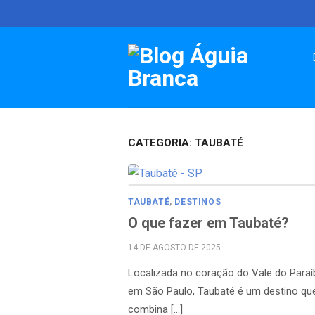
Skip
to
content
CATEGORIA:
TAUBATÉ
TAUBATÉ
,
DESTINOS
O que fazer em Taubaté?
POSTED
14 DE AGOSTO DE 2025
ON
Localizada no coração do Vale do Paraí
em São Paulo, Taubaté é um destino qu
combina […]