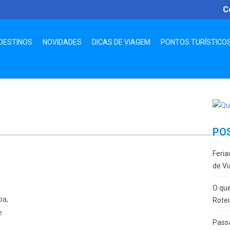
C
DESTINOS
NOVIDADES
DICAS DE VIAGEM
PONTOS TURÍSTICO
PO
Feria
de Vi
O que
ba,
Rotei
e
Passa