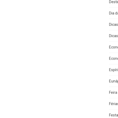
Dest
Dia 
Dica
Dicas
Econ
Econ
Espír
Eunáp
Feira
Féria
Fest