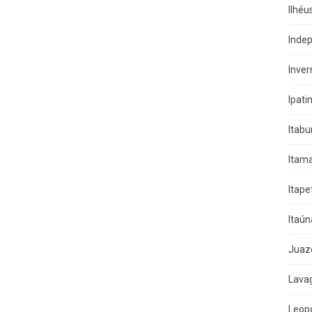
Ilhéu
Indep
Inver
Ipati
Itab
Itama
Itape
Itaún
Juaz
Lava
Leop