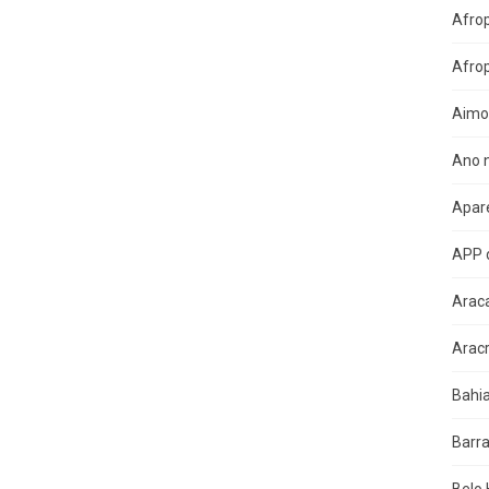
Afro
Afro
Aimo
Ano n
Apare
APP 
Arac
Arac
Bahi
Barra