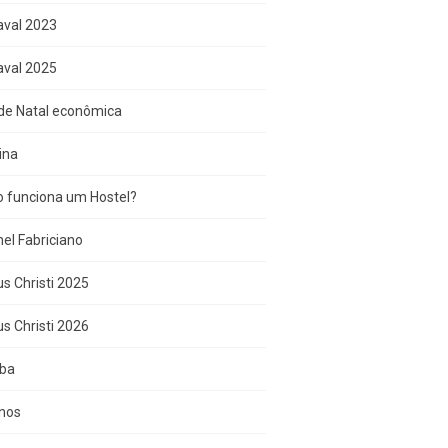
aval 2023
aval 2025
de Natal econômica
ina
 funciona um Hostel?
el Fabriciano
s Christi 2025
s Christi 2026
iba
inos