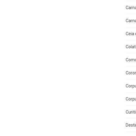
Carn
Carn
Ceia 
Colat
Como
Coron
Corpu
Corpu
Curit
Dest