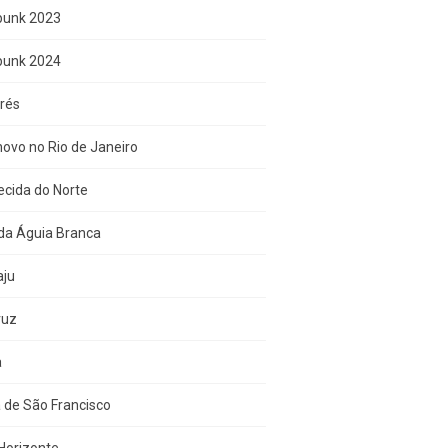
punk 2023
punk 2024
rés
ovo no Rio de Janeiro
cida do Norte
da Águia Branca
aju
ruz
a
 de São Francisco