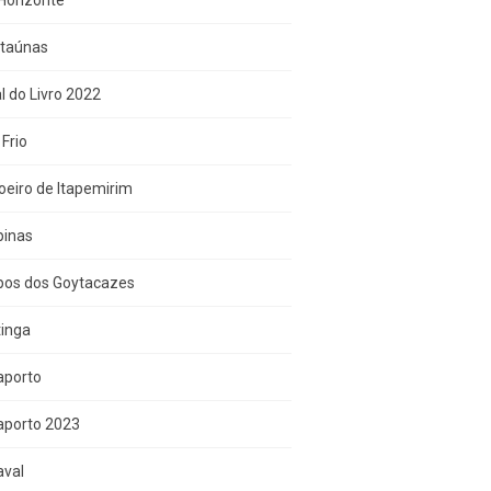
Horizonte
Itaúnas
l do Livro 2022
Frio
eiro de Itapemirim
inas
os dos Goytacazes
tinga
aporto
aporto 2023
aval