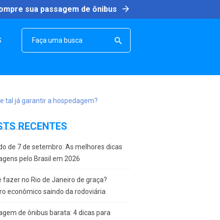
arrow_forward
ompre sua passagem de ônibus
SEARCH

S
STS RECENTES
do de 7 de setembro: As melhores dicas
agens pelo Brasil em 2026
 fazer no Rio de Janeiro de graça?
ro econômico saindo da rodoviária
gem de ônibus barata: 4 dicas para