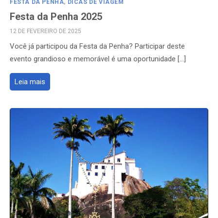
FESTA DA PENHA
,
DICAS DE VIAGEM
Festa da Penha 2025
POSTED
12 DE FEVEREIRO DE 2025
ON
Você já participou da Festa da Penha? Participar deste
evento grandioso e memorável é uma oportunidade […]
Leia mais