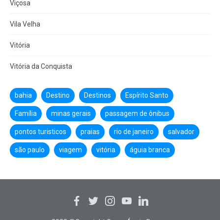
Viçosa
Vila Velha
Vitória
Vitória da Conquista
bahia
Destino
Destinos
Espírito Santo
Família
minas gerais
passagem de ônibus
pontos turisticos
praias
rio de janeiro
salvador
são paulo
viagem
vitória
águia branca