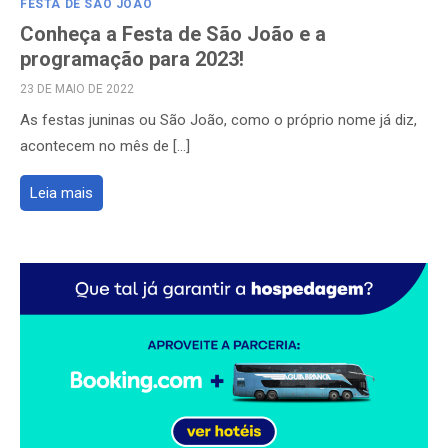
FESTA DE SÃO JOÃO
Conheça a Festa de São João e a
programação para 2023!
POSTED
23 DE MAIO DE 2022
ON
As festas juninas ou São João, como o próprio nome já diz,
acontecem no mês de […]
Leia mais