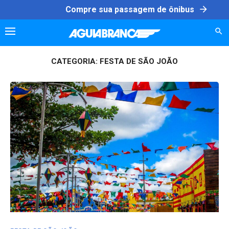
Skip
arrow_forward
Compre sua passagem de ônibus
to
content
CATEGORIA:
FESTA DE SÃO JOÃO