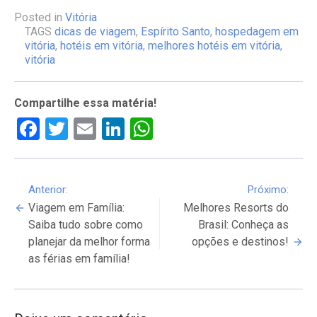
Posted in
Vitória
TAGS
dicas de viagem
,
Espírito Santo
,
hospedagem em
vitória
,
hotéis em vitória
,
melhores hotéis em vitória
,
vitória
Compartilhe essa matéria!
Facebook
Twitter
Email
LinkedIn
WhatsApp
Continue
Anterior:
Próximo:
Viagem em Família:
Melhores Resorts do
Reading
Saiba tudo sobre como
Brasil: Conheça as
planejar da melhor forma
opções e destinos!
as férias em família!