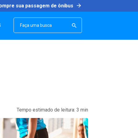
arrow_forward
ompre sua passagem de ônibus
SEARCH

S
Tempo estimado de leitura:
3
min