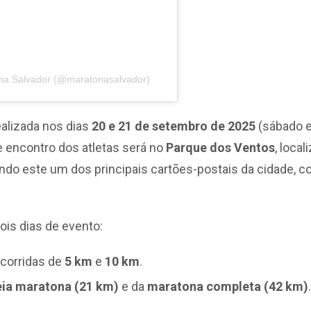
ona Salvador (@maratonasalvador)
ealizada nos dias
20 e 21 de setembro
de 2025
(sábado e
e encontro dos atletas será no
Parque dos Ventos
, loca
endo este um dos principais cartões-postais da cidade, 
ois dias de evento:
corridas de
5 km
e
10 km
.
ia maratona (21 km)
e da
maratona completa (42 km)
.