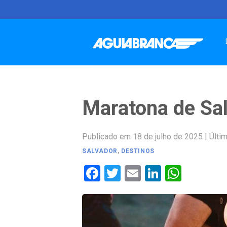
Skip
to
content
Maratona de Sa
Publicado em 18 de julho de 2025
|
Últim
SALVADOR
,
DESTINOS
Facebook
Twitter
Email
LinkedIn
Whats