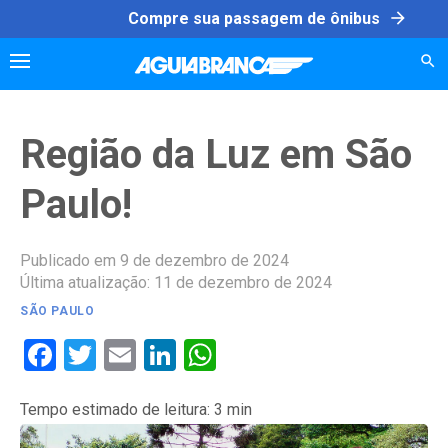
Skip
arrow_forward
Compre sua passagem de ônibus
to
content
Região da Luz em São
Paulo!
Publicado em 9 de dezembro de 2024
Última atualização: 11 de dezembro de 2024
SÃO PAULO
Facebook
Twitter
Email
LinkedIn
WhatsApp
Tempo estimado de leitura:
3
min