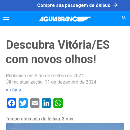
Skip
arrow_forward
Compre sua passagem de ônibus
to
content
Descubra Vitória/ES
com novos olhos!
Publicado em 9 de dezembro de 2024
Última atualização: 11 de dezembro de 2024
VITÓRIA
Facebook
Twitter
Email
LinkedIn
WhatsApp
Tempo estimado de leitura:
3
min