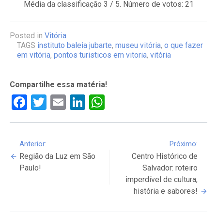
Média da classificação
3
/ 5. Número de votos:
21
Posted in
Vitória
TAGS
instituto baleia jubarte
,
museu vitória
,
o que fazer
em vitória
,
pontos turisticos em vitoria
,
vitória
Compartilhe essa matéria!
Facebook
Twitter
Email
LinkedIn
WhatsApp
Continue
Anterior:
Próximo:
Região da Luz em São
Centro Histórico de
Reading
Paulo!
Salvador: roteiro
imperdível de cultura,
história e sabores!