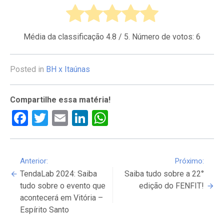
Média da classificação
4.8
/ 5. Número de votos:
6
Posted in
BH x Itaúnas
Compartilhe essa matéria!
Facebook
Twitter
Email
LinkedIn
WhatsApp
Continue
Anterior:
Próximo:
TendaLab 2024: Saiba
Saiba tudo sobre a 22°
Reading
tudo sobre o evento que
edição do FENFIT!
acontecerá em Vitória –
Espírito Santo