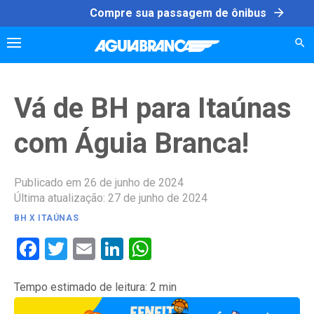
Skip
arrow_forward
Compre sua passagem de ônibus
to
content
Vá de BH para Itaúnas
com Águia Branca!
Publicado em 26 de junho de 2024
Última atualização: 27 de junho de 2024
BH X ITAÚNAS
Facebook
Twitter
Email
LinkedIn
WhatsApp
Tempo estimado de leitura:
2
min