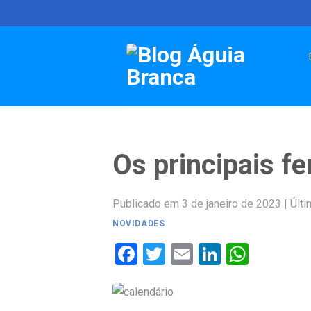
Skip
to
content
Os principais f
Publicado em 3 de janeiro de 2023
|
Últi
NOVIDADES
Facebook
Twitter
Email
LinkedIn
Whats