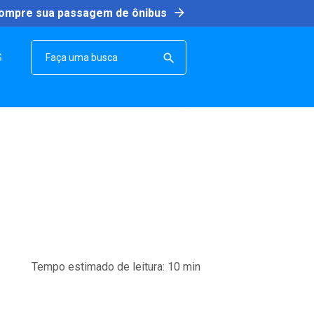
arrow_forward
ompre sua passagem de ônibus
SEARCH

S
Tempo estimado de leitura:
10
min