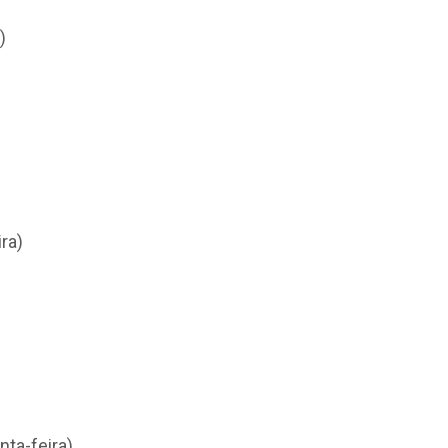
)
ra)
nta-feira)