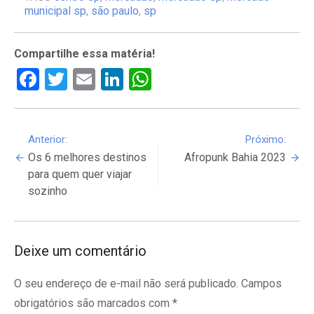
municipal sp
,
são paulo
,
sp
Compartilhe essa matéria!
Facebook
Twitter
Email
LinkedIn
WhatsApp
Continue
Anterior:
Próximo:
Os 6 melhores destinos
Afropunk Bahia 2023
Reading
para quem quer viajar
sozinho
Deixe um comentário
O seu endereço de e-mail não será publicado.
Campos
obrigatórios são marcados com
*