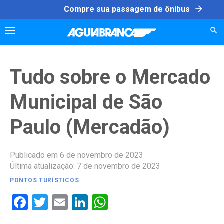
Skip
arrow_forward
Compre sua passagem de ônibus
to
content
Tudo sobre o Mercado
Municipal de São
Paulo (Mercadão)
Publicado em 6 de novembro de 2023
Última atualização: 7 de novembro de 2023
PONTOS TURÍSTICOS
Facebook
Twitter
Email
LinkedIn
WhatsApp