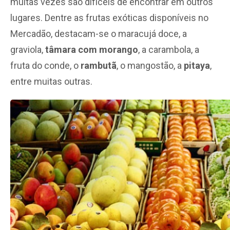
muitas vezes são difíceis de encontrar em outros
lugares. Dentre as frutas exóticas disponíveis no
Mercadão, destacam-se o maracujá doce, a
graviola,
tâmara com morango
, a carambola, a
fruta do conde, o
rambutã
, o mangostão, a
pitaya
,
entre muitas outras.