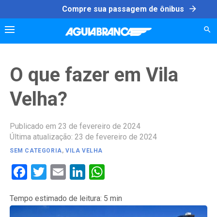
Skip
arrow_forward
Compre sua passagem de ônibus
to
content
O que fazer em Vila
Velha?
Publicado em 23 de fevereiro de 2024
Última atualização: 23 de fevereiro de 2024
SEM CATEGORIA
,
VILA VELHA
Facebook
Twitter
Email
LinkedIn
WhatsApp
Tempo estimado de leitura:
5
min