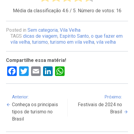
Média da classificação
4.6
/ 5. Número de votos:
16
Posted in
Sem categoria
,
Vila Velha
TAGS
dicas de viagem
,
Espírito Santo
,
o que fazer em
vila velha
,
turismo
,
turismo em vila velha
,
vila velha
Compartilhe essa matéria!
Facebook
Twitter
Email
LinkedIn
WhatsApp
Continue
Anterior:
Próximo:
Conheça os principais
Festivais de 2024 no
Reading
tipos de turismo no
Brasil
Brasil