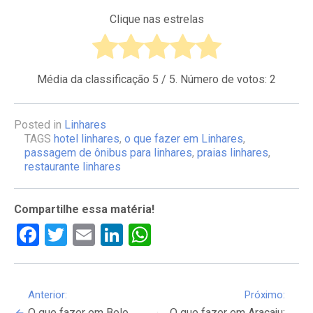
Clique nas estrelas
Média da classificação
5
/ 5. Número de votos:
2
Posted in
Linhares
TAGS
hotel linhares
,
o que fazer em Linhares
,
passagem de ônibus para linhares
,
praias linhares
,
restaurante linhares
Compartilhe essa matéria!
Facebook
Twitter
Email
LinkedIn
WhatsApp
Continue
Anterior:
Próximo:
O que fazer em Belo
O que fazer em Aracaju: