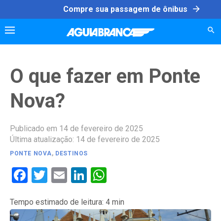
Skip
arrow_forward
Compre sua passagem de ônibus
to
content
O que fazer em Ponte
Nova?
Publicado em 14 de fevereiro de 2025
Última atualização: 14 de fevereiro de 2025
PONTE NOVA
,
DESTINOS
Facebook
Twitter
Email
LinkedIn
WhatsApp
Tempo estimado de leitura:
4
min