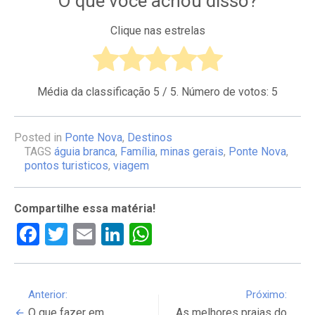
O que você achou disso?
Clique nas estrelas
Média da classificação
5
/ 5. Número de votos:
5
Posted in
Ponte Nova
,
Destinos
TAGS
águia branca
,
Família
,
minas gerais
,
Ponte Nova
,
pontos turisticos
,
viagem
Compartilhe essa matéria!
Facebook
Twitter
Email
LinkedIn
WhatsApp
Continue
Anterior:
Próximo:
O que fazer em
As melhores praias do