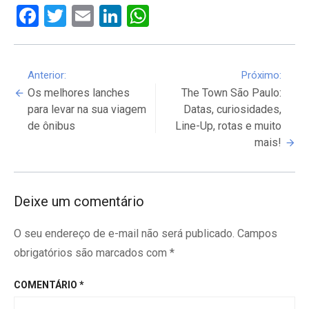
Facebook
Twitter
Email
LinkedIn
WhatsApp
Continue
Anterior:
Próximo:
Os melhores lanches
The Town São Paulo:
Reading
para levar na sua viagem
Datas, curiosidades,
de ônibus
Line-Up, rotas e muito
mais!
Deixe um comentário
O seu endereço de e-mail não será publicado.
Campos
obrigatórios são marcados com
*
COMENTÁRIO
*