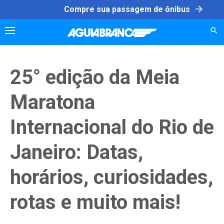
Skip
arrow_forward
Compre sua passagem de ônibus
to
content
25° edição da Meia
Maratona
Internacional do Rio de
Janeiro: Datas,
horários, curiosidades,
rotas e muito mais!