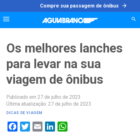
Skip
arrow_forward
Compre sua passagem de ônibus
to
content
Os melhores lanches
para levar na sua
viagem de ônibus
Publicado em 27 de julho de 2023
Última atualização: 27 de julho de 2023
DICAS DE VIAGEM
Facebook
Twitter
Email
LinkedIn
WhatsApp