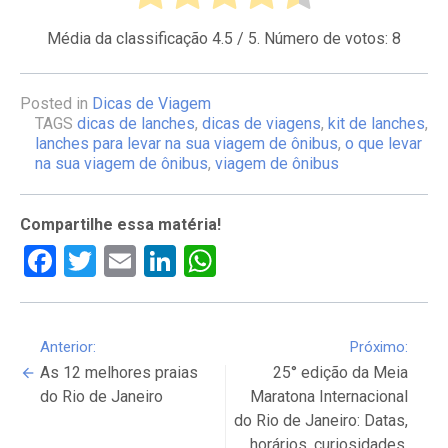
Média da classificação
4.5
/ 5. Número de votos:
8
Posted in
Dicas de Viagem
TAGS
dicas de lanches
,
dicas de viagens
,
kit de lanches
,
lanches para levar na sua viagem de ônibus
,
o que levar
na sua viagem de ônibus
,
viagem de ônibus
Compartilhe essa matéria!
Facebook
Twitter
Email
LinkedIn
WhatsApp
Continue
Anterior:
Próximo:
As 12 melhores praias
25° edição da Meia
Reading
do Rio de Janeiro
Maratona Internacional
do Rio de Janeiro: Datas,
horários, curiosidades,