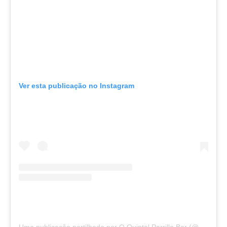
Ver esta publicação no Instagram
Uma publicação partilhada por O Quintal Parrilla Bar (@oquintalparrillabar)