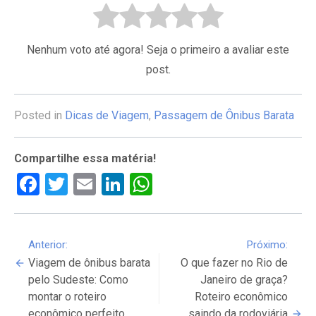
Nenhum voto até agora! Seja o primeiro a avaliar este
post.
Posted in
Dicas de Viagem
,
Passagem de Ônibus Barata
Compartilhe essa matéria!
Facebook
Twitter
Email
LinkedIn
WhatsApp
Continue
Anterior:
Próximo:
Viagem de ônibus barata
O que fazer no Rio de
Reading
pelo Sudeste: Como
Janeiro de graça?
montar o roteiro
Roteiro econômico
econômico perfeito
saindo da rodoviária