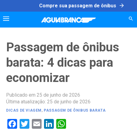
Skip
arrow_forward
Compre sua passagem de ônibus
to
content
Passagem de ônibus
barata: 4 dicas para
economizar
Publicado em 25 de junho de 2026
Última atualização: 25 de junho de 2026
DICAS DE VIAGEM
,
PASSAGEM DE ÔNIBUS BARATA
Facebook
Twitter
Email
LinkedIn
WhatsApp