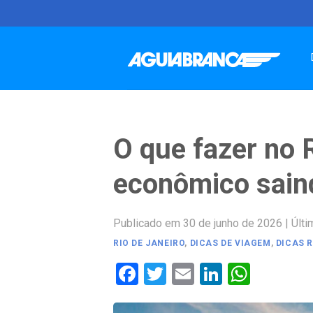
Skip
to
content
O que fazer no 
econômico saind
Publicado em 30 de junho de 2026
|
Últi
RIO DE JANEIRO
,
DICAS DE VIAGEM
,
DICAS R
Facebook
Twitter
Email
LinkedIn
Whats