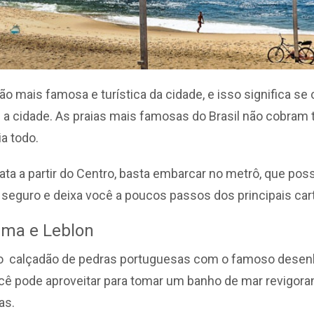
ião mais famosa e turística da cidade, e isso significa s
 cidade. As praias mais famosas do Brasil não cobram t
dia todo.
ata a partir do Centro, basta embarcar no metrô, que pos
do, seguro e deixa você a poucos passos dos principais car
ema e Leblon
 o calçadão de pedras portuguesas com o famoso desen
cê pode aproveitar para tomar um banho de mar revigora
as.