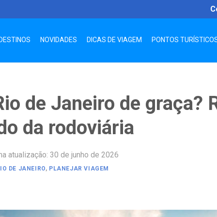
C
DESTINOS
NOVIDADES
DICAS DE VIAGEM
PONTOS TURÍSTICO
Rio de Janeiro de graça? 
o da rodoviária
ma atualização: 30 de junho de 2026
IO DE JANEIRO
,
PLANEJAR VIAGEM
App