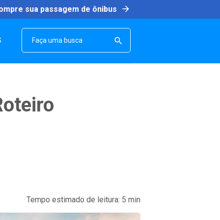
arrow_forward
ompre sua passagem de ônibus
SEARCH

S
Roteiro
Tempo estimado de leitura:
5
min