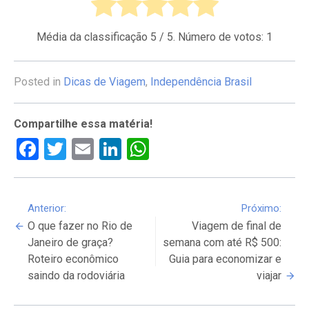
Média da classificação
5
/ 5. Número de votos:
1
Posted in
Dicas de Viagem
,
Independência Brasil
Compartilhe essa matéria!
Facebook
Twitter
Email
LinkedIn
WhatsApp
Continue
Anterior:
Próximo:
O que fazer no Rio de
Viagem de final de
Reading
Janeiro de graça?
semana com até R$ 500:
Roteiro econômico
Guia para economizar e
saindo da rodoviária
viajar