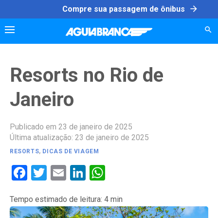
Skip
arrow_forward
Compre sua passagem de ônibus
to
content
Resorts no Rio de
Janeiro
Publicado em 23 de janeiro de 2025
Última atualização: 23 de janeiro de 2025
RESORTS
,
DICAS DE VIAGEM
Facebook
Twitter
Email
LinkedIn
WhatsApp
Tempo estimado de leitura:
4
min