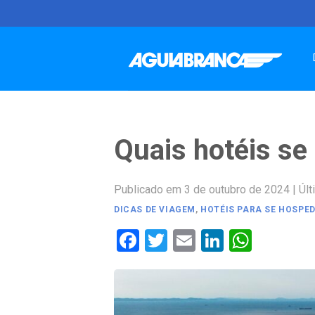
Skip
to
content
Quais hotéis se
Publicado em 3 de outubro de 2024
|
Últ
DICAS DE VIAGEM
,
HOTÉIS PARA SE HOSPE
Facebook
Twitter
Email
LinkedIn
Whats