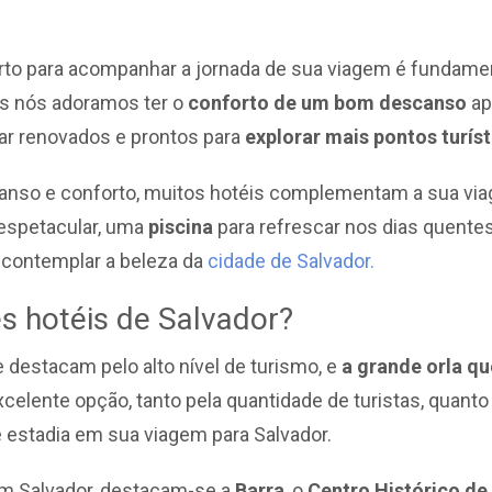
erto para acompanhar a jornada de sua viagem é fundament
dos nós adoramos ter o
conforto de um bom descanso
ap
ar renovados e prontos para
explorar mais pontos turíst
nso e conforto, muitos hotéis complementam a sua via
espetacular, uma
piscina
para refrescar nos dias quente
 contemplar a beleza da
cidade de Salvador.
s hotéis de Salvador?
 destacam pelo alto nível de turismo, e
a grande orla qu
elente opção, tanto pela quantidade de turistas, quanto
estadia em sua viagem para Salvador.
 em Salvador, destacam-se a
Barra
, o
Centro Histórico de