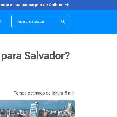
arrow_forward
ompre sua passagem de ônibus
SEARCH

S
 para Salvador?
Tempo estimado de leitura:
5
min