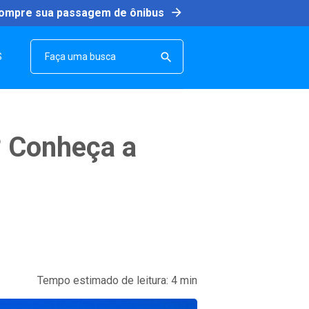
arrow_forward
ompre sua passagem de ônibus
SEARCH

S
? Conheça a
Tempo estimado de leitura:
4
min