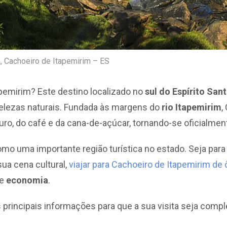
, Cachoeiro de Itapemirim – ES
apemirim? Este destino localizado no
sul do Espírito San
e belezas naturais. Fundada às margens do
rio Itapemirim
,
ouro, do café e da cana-de-açúcar, tornando-se oficialme
mo uma importante região turística no estado. Seja para
sua cena cultural,
viajar para Cachoeiro de Itapemirim de
e
economia
.
s principais informações para que a sua visita seja compl