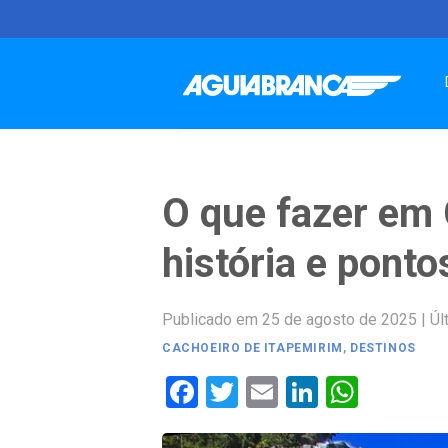
Skip
to
content
O que fazer em 
história e ponto
Publicado em 25 de agosto de 2025
|
Úl
CACHOEIRO DE ITAPEMIRIM
,
DESTINOS
Facebook
Twitter
Email
LinkedIn
Whats