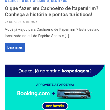
CACHOEIRO DE ITAPEMIRIM
,
DESTINOS
O que fazer em Cachoeiro de Itapemirim?
Conheça a história e pontos turísticos!
POSTED
25 DE AGOSTO DE 2025
ON
Você já viajou para Cachoeiro de Itapemirim? Este destino
localizado no sul do Espírito Santo é […]
Leia mais