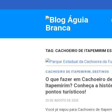
Skip
to
content
TAG:
CACHOEIRO DE ITAPEMIRIM ES
CACHOEIRO DE ITAPEMIRIM
,
DESTINOS
O que fazer em Cachoeiro d
Itapemirim? Conheça a histór
pontos turísticos!
POSTED
25 DE AGOSTO DE 2025
ON
Você já viajou para Cachoeiro de Itapem