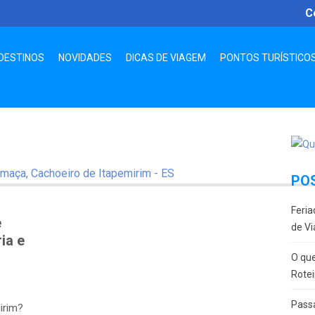
C
DESTINOS
NOVIDADES
DICAS DE VIAGEM
PONTOS TURÍSTICO
PO
Feria
e
de Vi
ia e
O que
Rotei
Passa
irim?