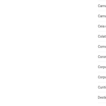
Carn
Carn
Ceia 
Colat
Como
Coron
Corpu
Corpu
Curit
Dest