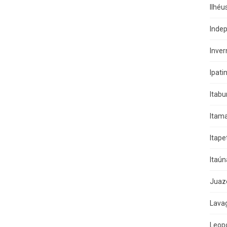
Ilhéu
Indep
Inver
Ipati
Itab
Itama
Itape
Itaún
Juaz
Lava
Leop