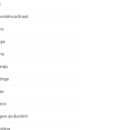
s
endência Brasil
no
nga
una
raju
tinga
as
eiro
gem do Bonfim!
oldina