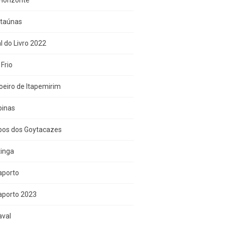
Horizonte
Itaúnas
l do Livro 2022
Frio
eiro de Itapemirim
inas
os dos Goytacazes
tinga
aporto
aporto 2023
aval