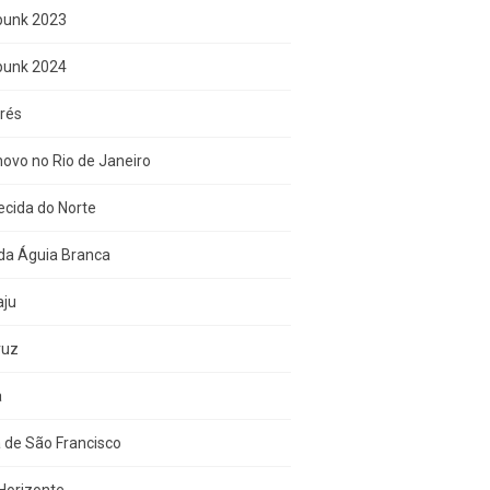
punk 2023
punk 2024
rés
ovo no Rio de Janeiro
cida do Norte
da Águia Branca
aju
ruz
a
 de São Francisco