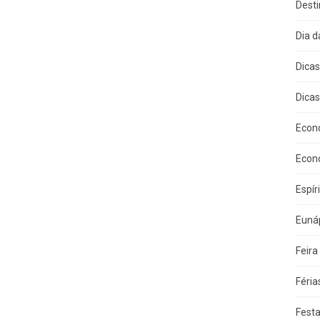
Dest
Dia 
Dica
Dicas
Econ
Econ
Espír
Eunáp
Feira
Féria
Fest