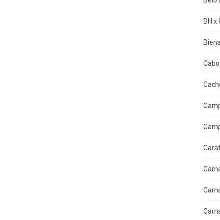
Belo 
BH x 
Biena
Cabo 
Cacho
Camp
Camp
Cara
Carn
Carn
Carn