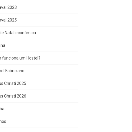
aval 2023
aval 2025
de Natal econômica
ina
 funciona um Hostel?
el Fabriciano
s Christi 2025
s Christi 2026
iba
inos