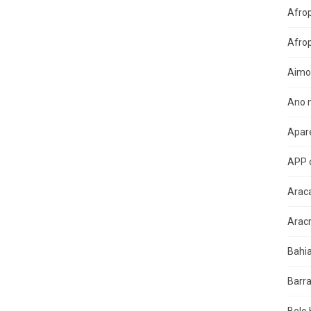
Afro
Afro
Aimo
Ano n
Apare
APP 
Arac
Arac
Bahi
Barra