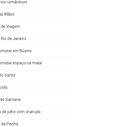
inos românticos
das Mães
s de Viagem
 Rio de Janeiro
omizar em Búzios
omizar espaço na mala!
ito Santo
olis
 de Santana
s de julho com crianças
a da Penha