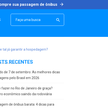
arrow_forward
ompre sua passagem de ônibus
SEARCH

S
STS RECENTES
do de 7 de setembro: As melhores dicas
agens pelo Brasil em 2026
 fazer no Rio de Janeiro de graça?
ro econômico saindo da rodoviária
gem de ônibus barata: 4 dicas para