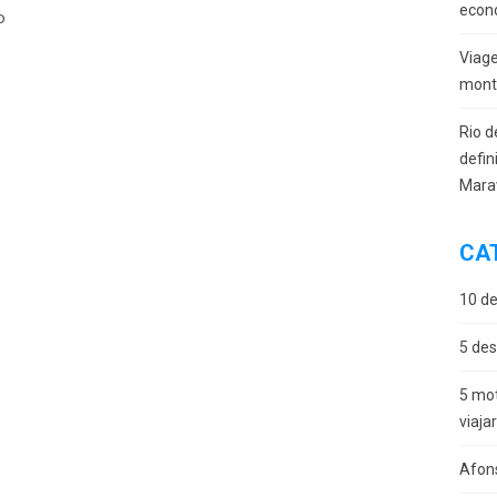
econ
o
Viag
monta
Rio d
defin
Mara
CA
10 de
5 des
5 mot
viaja
Afon