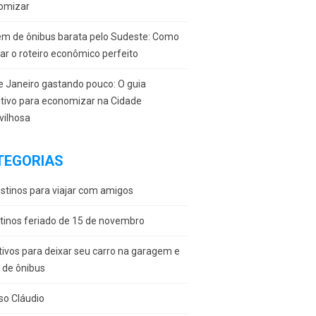
omizar
em de ônibus barata pelo Sudeste: Como
r o roteiro econômico perfeito
e Janeiro gastando pouco: O guia
itivo para economizar na Cidade
vilhosa
TEGORIAS
stinos para viajar com amigos
tinos feriado de 15 de novembro
ivos para deixar seu carro na garagem e
r de ônibus
so Cláudio