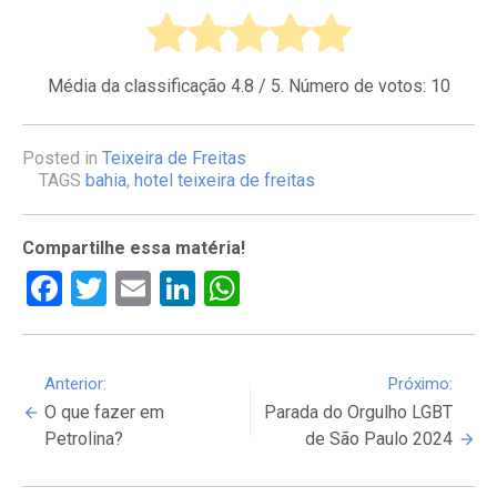
Média da classificação
4.8
/ 5. Número de votos:
10
Posted in
Teixeira de Freitas
TAGS
bahia
,
hotel teixeira de freitas
Compartilhe essa matéria!
Facebook
Twitter
Email
LinkedIn
WhatsApp
Continue
Anterior:
Próximo:
O que fazer em
Parada do Orgulho LGBT
Reading
Petrolina?
de São Paulo 2024