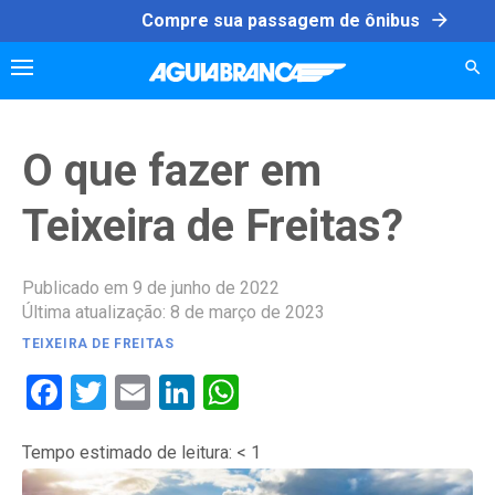
Skip
arrow_forward
Compre sua passagem de ônibus
to
content
O que fazer em
Teixeira de Freitas?
Publicado em 9 de junho de 2022
Última atualização: 8 de março de 2023
TEIXEIRA DE FREITAS
Facebook
Twitter
Email
LinkedIn
WhatsApp
Tempo estimado de leitura:
< 1