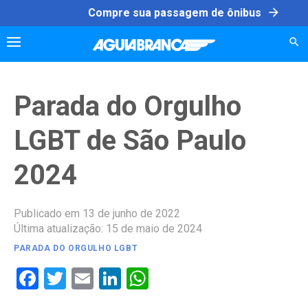
Skip
arrow_forward
Compre sua passagem de ônibus
to
content
Parada do Orgulho
LGBT de São Paulo
2024
Publicado em 13 de junho de 2022
Última atualização: 15 de maio de 2024
PARADA DO ORGULHO LGBT
Facebook
Twitter
Email
LinkedIn
WhatsApp