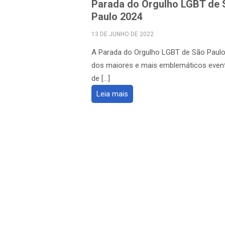
Parada do Orgulho LGBT de 
Paulo 2024
POSTED
13 DE JUNHO DE 2022
ON
A Parada do Orgulho LGBT de São Paul
dos maiores e mais emblemáticos even
de […]
Leia mais