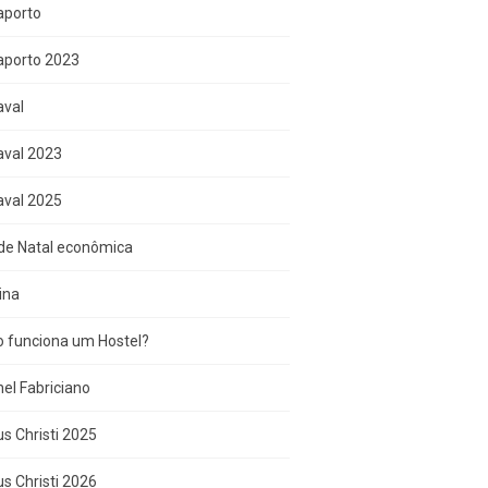
aporto
aporto 2023
aval
aval 2023
aval 2025
de Natal econômica
ina
 funciona um Hostel?
el Fabriciano
s Christi 2025
s Christi 2026