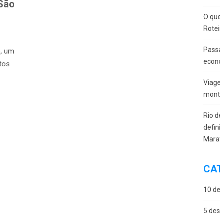
São
O que
Rotei
Passa
o, um
econ
tos
Viag
monta
Rio d
defin
Mara
CA
10 de
5 des