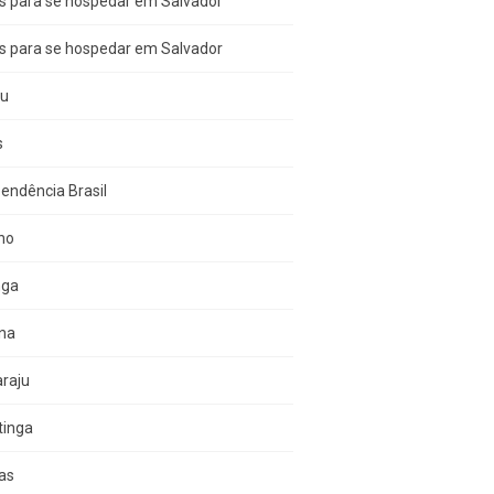
s para se hospedar em Salvador
s para se hospedar em Salvador
çu
s
endência Brasil
no
nga
una
raju
tinga
as