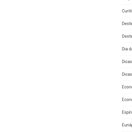
Curit
Dest
Dest
Dia 
Dica
Dicas
Econ
Econ
Espír
Eunáp