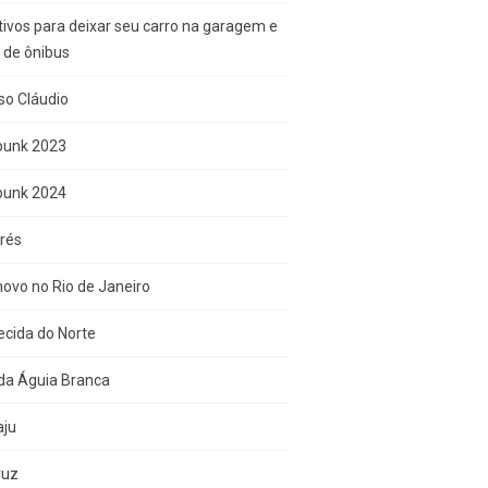
ivos para deixar seu carro na garagem e
r de ônibus
so Cláudio
punk 2023
punk 2024
rés
ovo no Rio de Janeiro
cida do Norte
da Águia Branca
aju
ruz