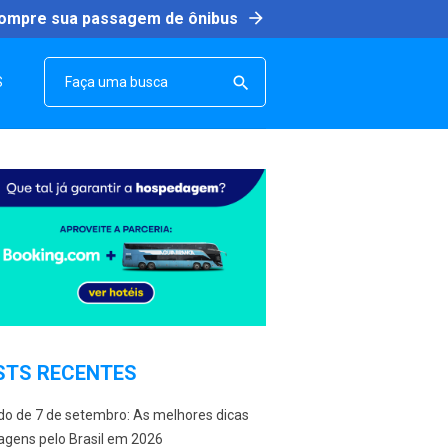
arrow_forward
ompre sua passagem de ônibus
SEARCH

S
STS RECENTES
do de 7 de setembro: As melhores dicas
agens pelo Brasil em 2026