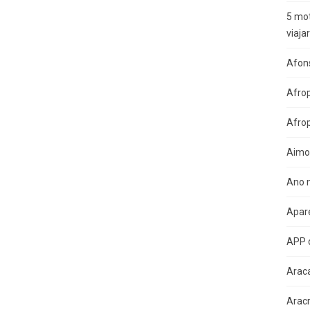
5 mot
viaja
Afon
Afro
Afro
Aimo
Ano n
Apare
APP 
Arac
Arac