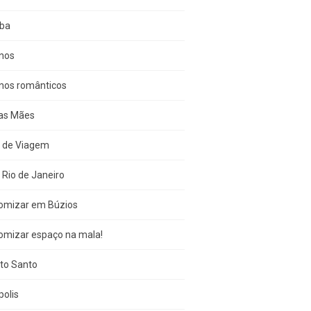
iba
inos
inos românticos
das Mães
s de Viagem
 Rio de Janeiro
omizar em Búzios
omizar espaço na mala!
ito Santo
olis