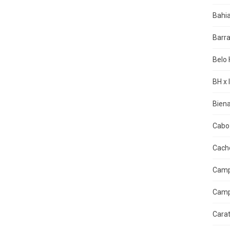
Bahi
Barra
Belo 
BH x 
Biena
Cabo 
Cacho
Camp
Camp
Cara