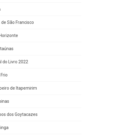
a
 de São Francisco
Horizonte
Itaúnas
l do Livro 2022
Frio
eiro de Itapemirim
inas
os dos Goytacazes
tinga