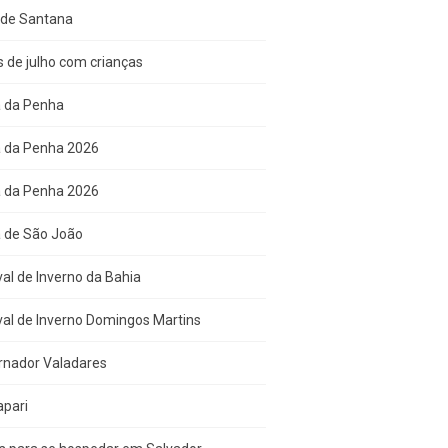
 de Santana
s de julho com crianças
a da Penha
a da Penha 2026
a da Penha 2026
a de São João
val de Inverno da Bahia
val de Inverno Domingos Martins
rnador Valadares
apari