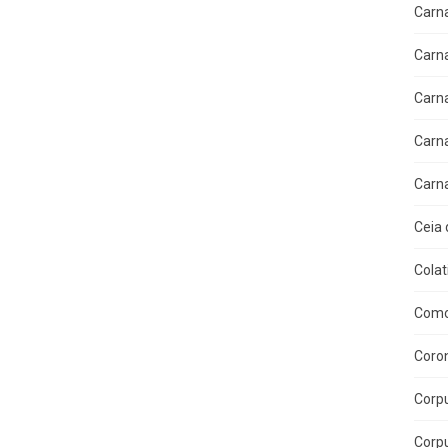
Carn
Carn
Carn
Carn
Carn
Ceia 
Colat
Como
Coron
Corpu
Corpu