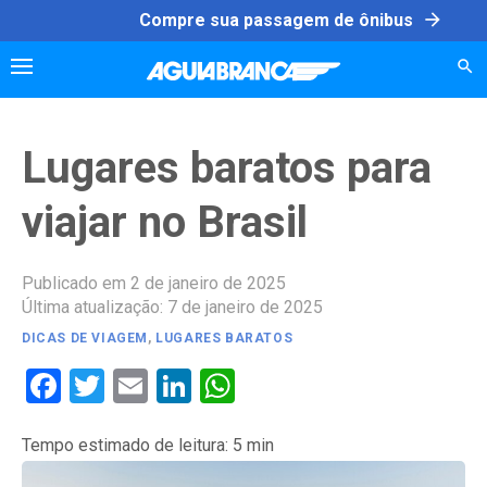
Skip
arrow_forward
Compre sua passagem de ônibus
to
content
Lugares baratos para
viajar no Brasil
Publicado em 2 de janeiro de 2025
Última atualização: 7 de janeiro de 2025
DICAS DE VIAGEM
,
LUGARES BARATOS
Facebook
Twitter
Email
LinkedIn
WhatsApp
Tempo estimado de leitura:
5
min