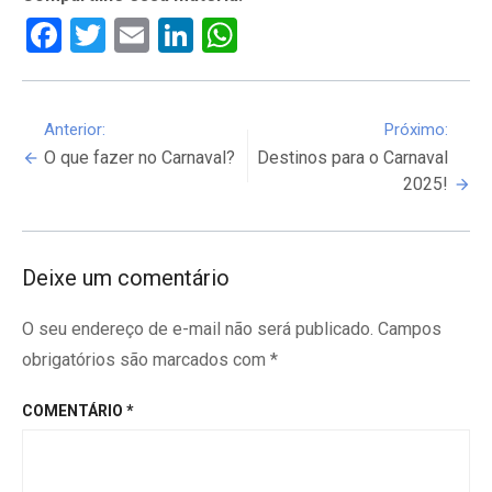
Facebook
Twitter
Email
LinkedIn
WhatsApp
Continue
Anterior:
Próximo:
O que fazer no Carnaval?
Destinos para o Carnaval
Reading
2025!
Deixe um comentário
O seu endereço de e-mail não será publicado.
Campos
obrigatórios são marcados com
*
COMENTÁRIO
*