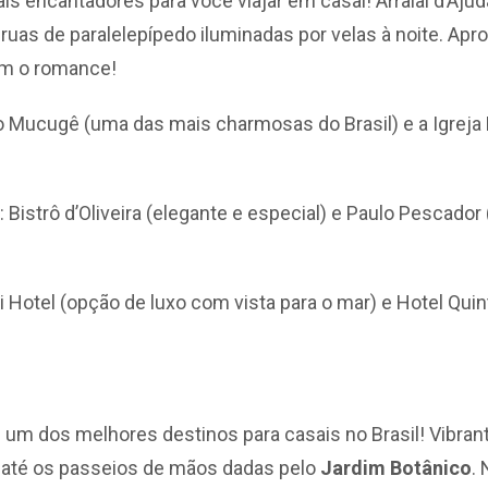
 encantadores para você viajar em casal! Arraial d’Ajuda
ruas de paralelepípedo iluminadas por velas à noite. Ap
m o romance!
do Mucugê (uma das mais charmosas do Brasil) e a Igrej
: Bistrô d’Oliveira (elegante e especial) e Paulo Pescado
ei Hotel (opção de luxo com vista para o mar) e Hotel Quin
um dos melhores destinos para casais no Brasil! Vibrant
r
até os passeios de mãos dadas pelo
Jardim Botânico
.