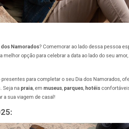
a dos Namorados
? Comemorar ao lado dessa pessoa espe
a a melhor opção para celebrar a data ao lado do seu amo
ão presentes para completar o seu Dia dos Namorados, o
. Seja na
praia
, em
museus
,
parques
,
hotéis
confortávei
r a sua viagem de casal!
025: