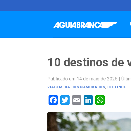
Skip
to
content
10 destinos de
Publicado em 14 de maio de 2025
|
Últi
VIAGEM DIA DOS NAMORADOS
,
DESTINOS
Facebook
Twitter
Email
LinkedIn
Whats