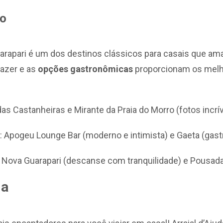
to
uarapari é um dos destinos clássicos para casais que amam
 lazer e as
opções gastronômicas
proporcionam os melh
 das Castanheiras e Mirante da Praia do Morro (fotos incrív
: Apogeu Lounge Bar (moderno e intimista) e Gaeta (gas
l Nova Guarapari (descanse com tranquilidade) e Pousa
ia