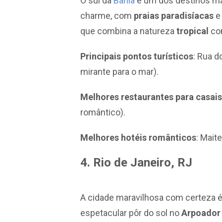
O sul da
Bahia
é um dos destinos mais
charme, com
praias paradisíacas
e 
que combina a natureza
tropical
co
Principais pontos turísticos
: Rua 
mirante para o mar).
Melhores restaurantes para casais
romântico).
Melhores hotéis românticos
: Mait
4. Rio de Janeiro, RJ
A cidade maravilhosa com certeza é 
espetacular pôr do sol no
Arpoado