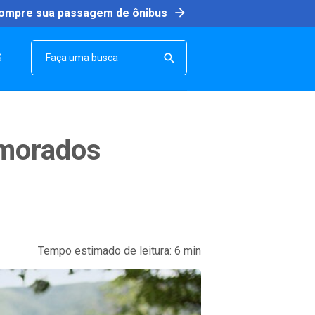
arrow_forward
ompre sua passagem de ônibus
SEARCH

S
amorados
Tempo estimado de leitura:
6
min