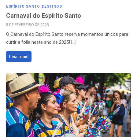
ESPÍRITO SANTO
,
DESTINOS
Carnaval do Espírito Santo
POSTED
5 DE FEVEREIRO DE 2025
ON
O Carnaval do Espírito Santo reserva momentos únicos para
curtir a folia neste ano de 2025! […]
Leia mais