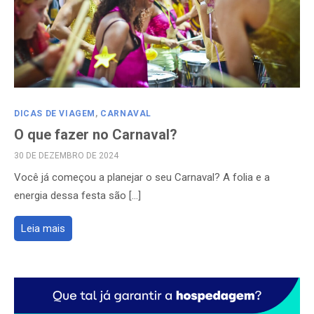
DICAS DE VIAGEM
,
CARNAVAL
O que fazer no Carnaval?
POSTED
30 DE DEZEMBRO DE 2024
ON
Você já começou a planejar o seu Carnaval? A folia e a
energia dessa festa são […]
Leia mais