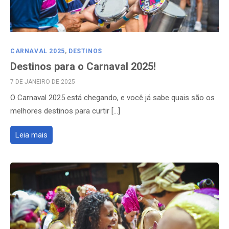
CARNAVAL 2025
,
DESTINOS
Destinos para o Carnaval 2025!
POSTED
7 DE JANEIRO DE 2025
ON
O Carnaval 2025 está chegando, e você já sabe quais são os
melhores destinos para curtir […]
Leia mais