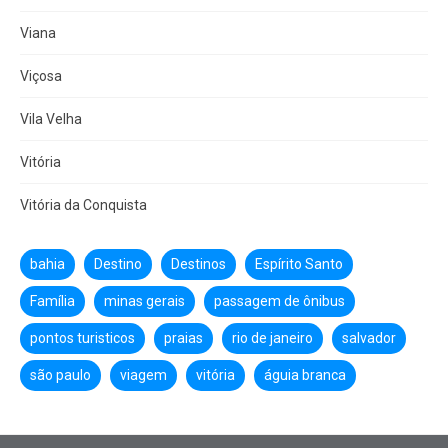
Viana
Viçosa
Vila Velha
Vitória
Vitória da Conquista
bahia
Destino
Destinos
Espírito Santo
Família
minas gerais
passagem de ônibus
pontos turisticos
praias
rio de janeiro
salvador
são paulo
viagem
vitória
águia branca